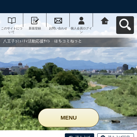
このサイトにつ
新規登録
お問い合わせ
個人会員ログイ
八王子ｺﾐｭﾆﾃｨ活
いて
ン
動応援ｻｲﾄ はち
コミねっとへ戻
る
八王子ｺﾐｭﾆﾃｨ活動応援ｻｲﾄ はちコミねっと
MENU