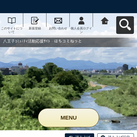
このサイトにつ
新規登録
お問い合わせ
個人会員ログイ
八王子ｺﾐｭﾆﾃｨ活
いて
ン
動応援ｻｲﾄ はち
コミねっとへ戻
る
八王子ｺﾐｭﾆﾃｨ活動応援ｻｲﾄ はちコミねっと
MENU