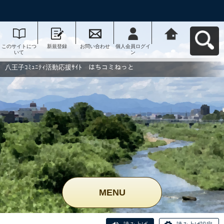
このサイトにつ
新規登録
お問い合わせ
個人会員ログイ
八王子ｺﾐｭﾆﾃｨ活
いて
ン
動応援ｻｲﾄ はち
コミねっとへ戻
る
八王子ｺﾐｭﾆﾃｨ活動応援ｻｲﾄ はちコミねっと
MENU