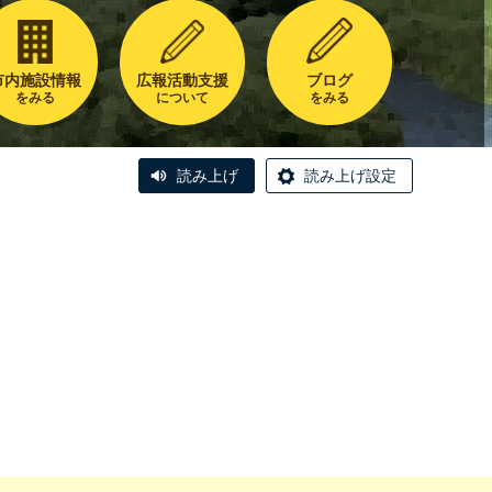
市内施設情報
広報活動支援
ブログ
をみる
について
をみる
読み上げ
読み上げ設定