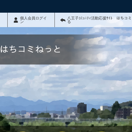
個人会員ログイ
八王子ｺﾐｭﾆﾃｨ活動応援ｻｲﾄ はちコ
ン
る
ﾄ はちコミねっと