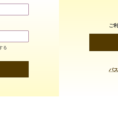
ご
する
パ