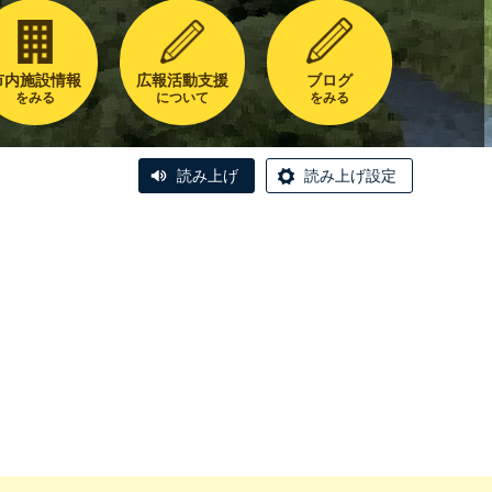
市内施設情報
広報活動支援
ブログ
をみる
について
をみる
読み上げ
読み上げ設定