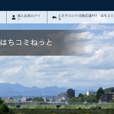
個人会員ログイ
八王子ｺﾐｭﾆﾃｨ活動応援ｻｲﾄ はちコ
ン
る
ﾄ はちコミねっと