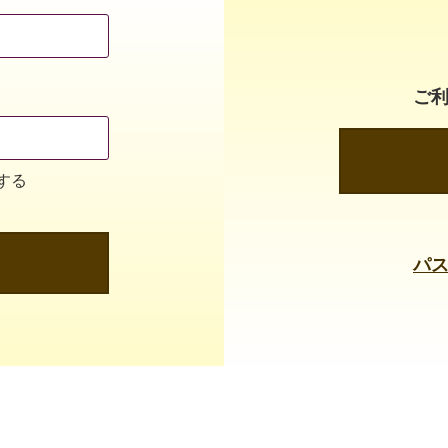
ご
する
パ