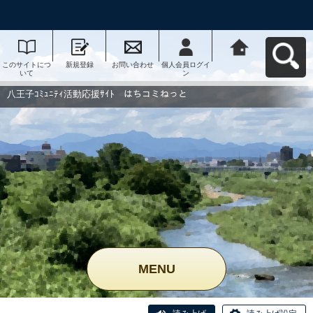
このサイトにつ
新規登録
お問い合わせ
個人会員ログイ
八王子ｺﾐｭﾆﾃｨ活
いて
ン
動応援ｻｲﾄ はち
コミねっとへ戻
る
八王子ｺﾐｭﾆﾃｨ活動応援ｻｲﾄ はちコミねっと
MENU