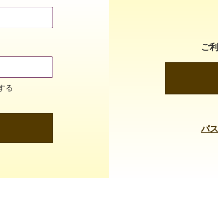
ご
する
パ