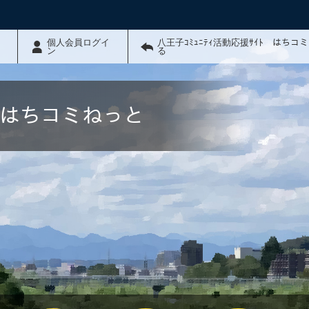
個人会員ログイ
八王子ｺﾐｭﾆﾃｨ活動応援ｻｲﾄ はちコ
ン
る
ﾄ はちコミねっと