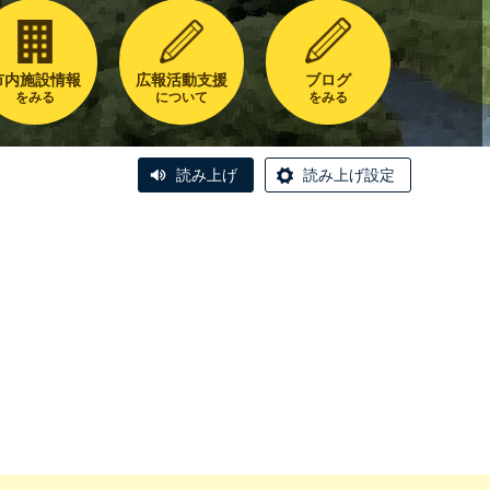
市内施設情報
広報活動支援
ブログ
をみる
について
をみる
読み上げ
読み上げ設定