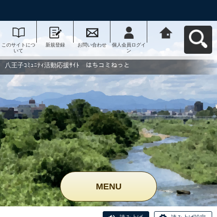
このサイトにつ
新規登録
お問い合わせ
個人会員ログイ
八王子ｺﾐｭﾆﾃｨ活
いて
ン
動応援ｻｲﾄ はち
コミねっとへ戻
る
八王子ｺﾐｭﾆﾃｨ活動応援ｻｲﾄ はちコミねっと
MENU