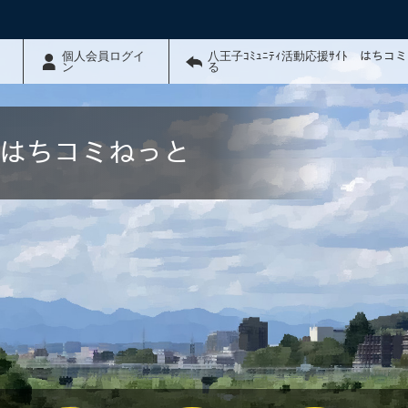
個人会員ログイ
八王子ｺﾐｭﾆﾃｨ活動応援ｻｲﾄ はちコ
ン
る
ﾄ はちコミねっと