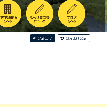
市内施設情報
広報活動支援
ブログ
をみる
について
をみる
読み上げ
読み上げ設定