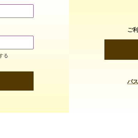
ご
する
パ