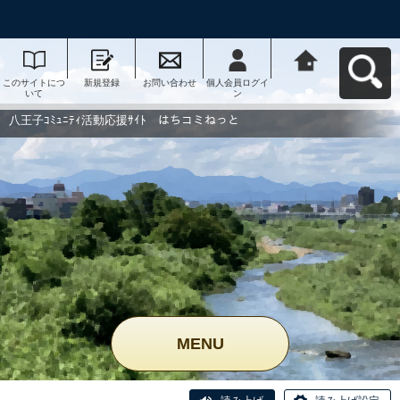
このサイトにつ
新規登録
お問い合わせ
個人会員ログイ
八王子ｺﾐｭﾆﾃｨ活
いて
ン
動応援ｻｲﾄ はち
コミねっとへ戻
る
八王子ｺﾐｭﾆﾃｨ活動応援ｻｲﾄ はちコミねっと
MENU