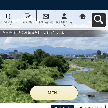
このサイトにつ
新規登録
お問い合わせ
個人会員ログイ
八王子ｺﾐｭﾆﾃｨ活
いて
ン
動応援ｻｲﾄ はち
コミねっとへ戻
る
八王子ｺﾐｭﾆﾃｨ活動応援ｻｲﾄ はちコミねっと
MENU