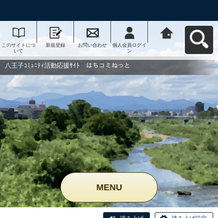
このサイトにつ
新規登録
お問い合わせ
個人会員ログイ
八王子ｺﾐｭﾆﾃｨ活
いて
ン
動応援ｻｲﾄ はち
コミねっとへ戻
る
八王子ｺﾐｭﾆﾃｨ活動応援ｻｲﾄ はちコミねっと
MENU