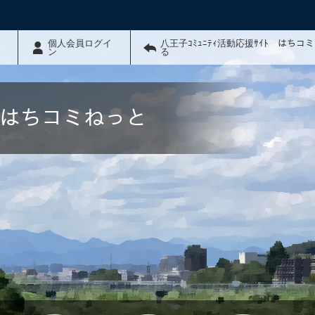
個人会員ログイ
八王子ｺﾐｭﾆﾃｨ活動応援ｻｲﾄ はちコ
ン
る
ﾄ はちコミねっと