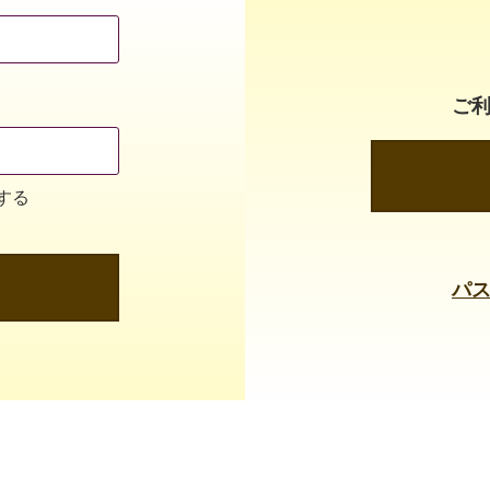
ご
する
パ