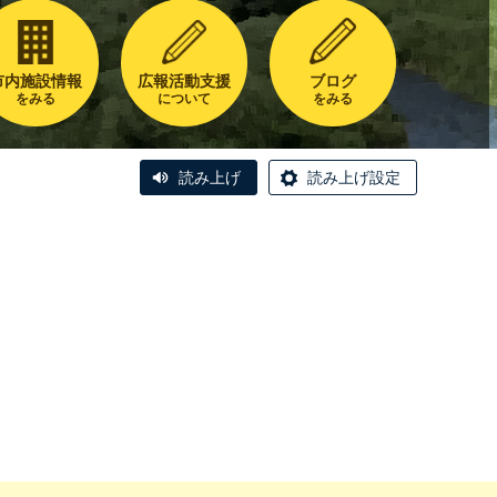
市内施設情報
広報活動支援
ブログ
をみる
について
をみる
読み上げ
読み上げ設定