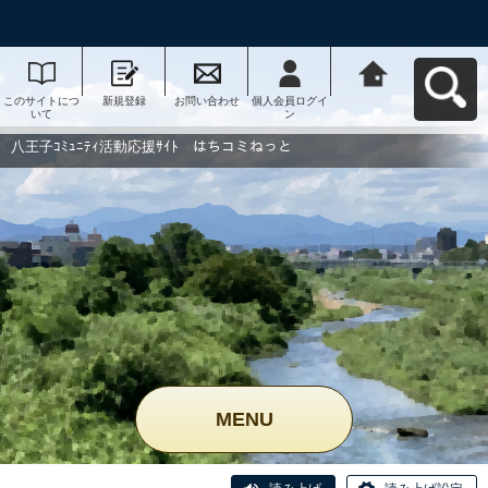
このサイトにつ
新規登録
お問い合わせ
個人会員ログイ
八王子ｺﾐｭﾆﾃｨ活
いて
ン
動応援ｻｲﾄ はち
コミねっとへ戻
る
八王子ｺﾐｭﾆﾃｨ活動応援ｻｲﾄ はちコミねっと
MENU