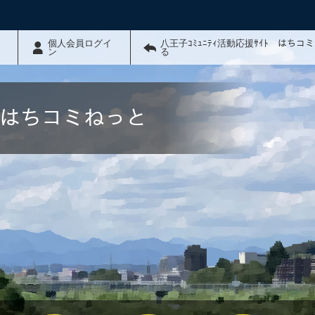
個人会員ログイ
八王子ｺﾐｭﾆﾃｨ活動応援ｻｲﾄ はちコ
ン
る
ﾄ はちコミねっと