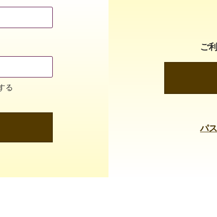
ご
する
パ