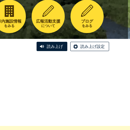
市内施設情報
広報活動支援
ブログ
をみる
について
をみる
読み上げ
読み上げ設定