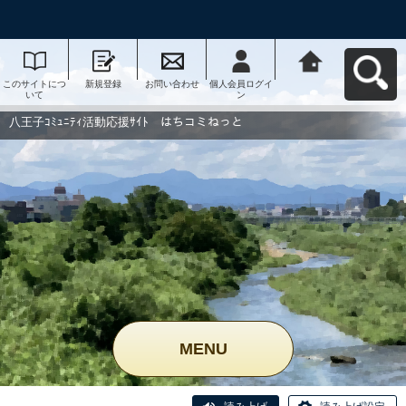
このサイトにつ
新規登録
お問い合わせ
個人会員ログイ
八王子ｺﾐｭﾆﾃｨ活
いて
ン
動応援ｻｲﾄ はち
コミねっとへ戻
る
八王子ｺﾐｭﾆﾃｨ活動応援ｻｲﾄ はちコミねっと
MENU