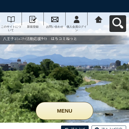
このサイトにつ
新規登録
お問い合わせ
個人会員ログイ
八王子ｺﾐｭﾆﾃｨ活
いて
ン
動応援ｻｲﾄ はち
コミねっとへ戻
る
八王子ｺﾐｭﾆﾃｨ活動応援ｻｲﾄ はちコミねっと
MENU