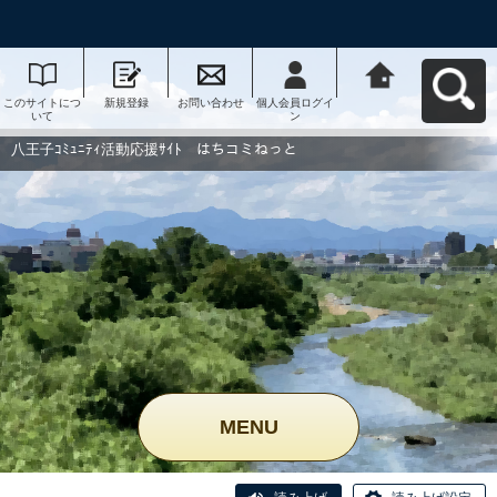
このサイトにつ
新規登録
お問い合わせ
個人会員ログイ
八王子ｺﾐｭﾆﾃｨ活
いて
ン
動応援ｻｲﾄ はち
コミねっとへ戻
る
八王子ｺﾐｭﾆﾃｨ活動応援ｻｲﾄ はちコミねっと
MENU