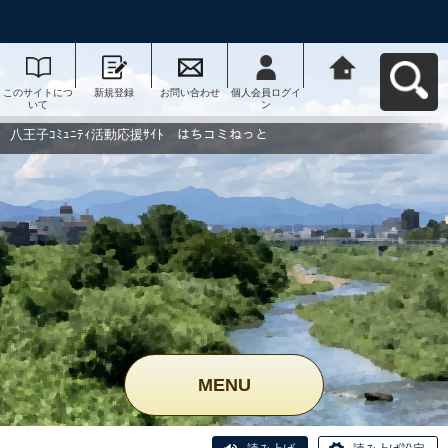
このサイトにつ
新規登録
お問い合わせ
個人会員ログイ
八王子ｺﾐｭﾆﾃｨ活
いて
ン
動応援ｻｲﾄ はち
コミねっとへ戻
る
八王子ｺﾐｭﾆﾃｨ活動応援ｻｲﾄ はちコミねっと
MENU