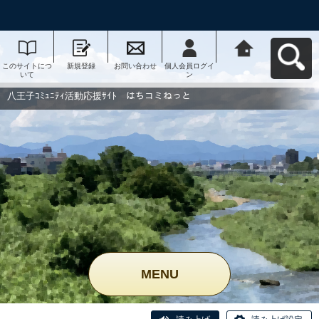
このサイトにつ
新規登録
お問い合わせ
個人会員ログイ
八王子ｺﾐｭﾆﾃｨ活
いて
ン
動応援ｻｲﾄ はち
コミねっとへ戻
る
八王子ｺﾐｭﾆﾃｨ活動応援ｻｲﾄ はちコミねっと
MENU