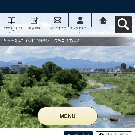
このサイトにつ
新規登録
お問い合わせ
個人会員ログイ
八王子ｺﾐｭﾆﾃｨ活
いて
ン
動応援ｻｲﾄ はち
コミねっとへ戻
る
八王子ｺﾐｭﾆﾃｨ活動応援ｻｲﾄ はちコミねっと
MENU