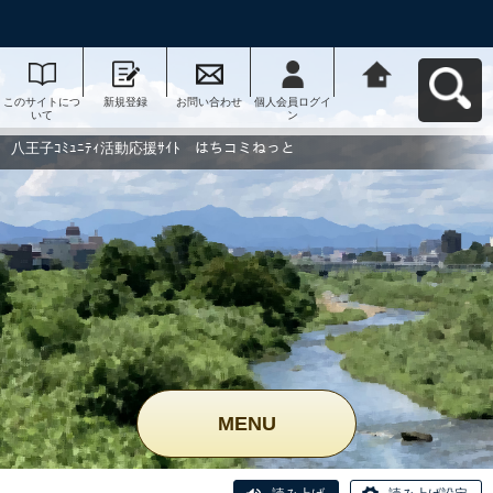
このサイトにつ
新規登録
お問い合わせ
個人会員ログイ
八王子ｺﾐｭﾆﾃｨ活
いて
ン
動応援ｻｲﾄ はち
コミねっとへ戻
る
八王子ｺﾐｭﾆﾃｨ活動応援ｻｲﾄ はちコミねっと
MENU