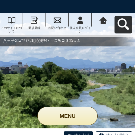
このサイトにつ
新規登録
お問い合わせ
個人会員ログイ
八王子ｺﾐｭﾆﾃｨ活
いて
ン
動応援ｻｲﾄ はち
コミねっとへ戻
る
八王子ｺﾐｭﾆﾃｨ活動応援ｻｲﾄ はちコミねっと
MENU