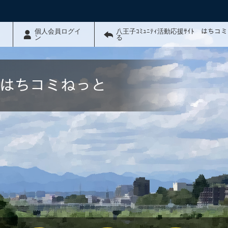
個人会員ログイ
八王子ｺﾐｭﾆﾃｨ活動応援ｻｲﾄ はちコ
ン
る
ﾄ はちコミねっと