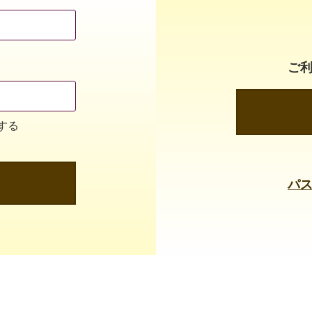
ご
する
パ