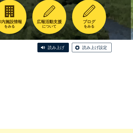
市内施設情報
広報活動支援
ブログ
をみる
について
をみる
読み上げ
読み上げ設定