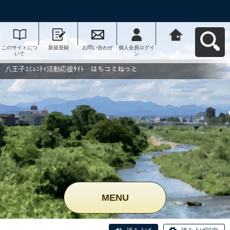
このサイトにつ
新規登録
お問い合わせ
個人会員ログイ
八王子ｺﾐｭﾆﾃｨ活
いて
ン
動応援ｻｲﾄ はち
コミねっとへ戻
る
八王子ｺﾐｭﾆﾃｨ活動応援ｻｲﾄ はちコミねっと
MENU