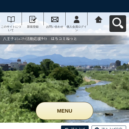
このサイトにつ
新規登録
お問い合わせ
個人会員ログイ
八王子ｺﾐｭﾆﾃｨ活
いて
ン
動応援ｻｲﾄ はち
コミねっとへ戻
る
八王子ｺﾐｭﾆﾃｨ活動応援ｻｲﾄ はちコミねっと
MENU