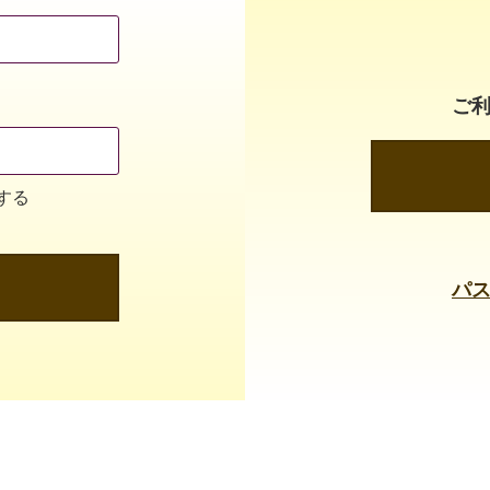
ご
する
パ