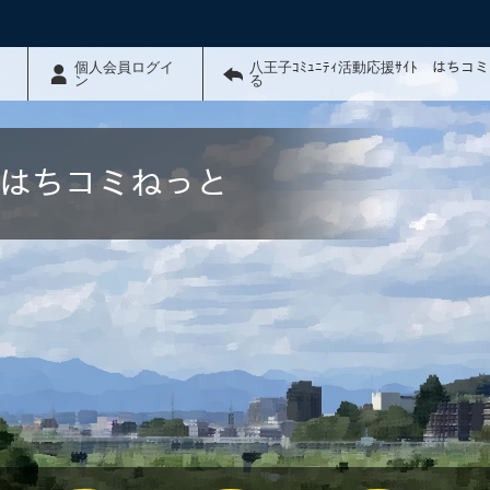
個人会員ログイ
八王子ｺﾐｭﾆﾃｨ活動応援ｻｲﾄ はちコ
ン
る
ﾄ はちコミねっと