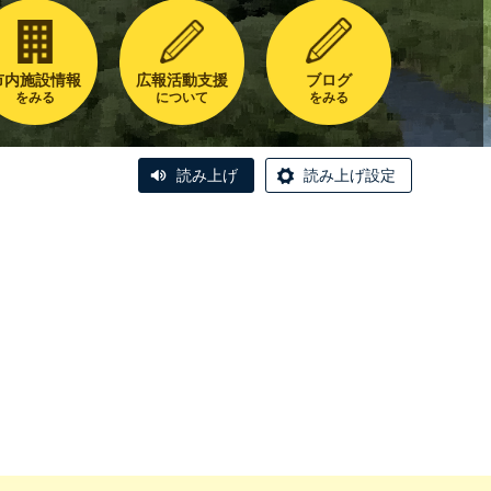
市内施設情報
広報活動支援
ブログ
をみる
について
をみる
読み上げ
読み上げ設定