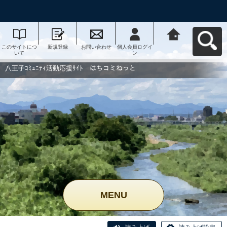
このサイトにつ
新規登録
お問い合わせ
個人会員ログイ
八王子ｺﾐｭﾆﾃｨ活
いて
ン
動応援ｻｲﾄ はち
コミねっとへ戻
る
八王子ｺﾐｭﾆﾃｨ活動応援ｻｲﾄ はちコミねっと
MENU