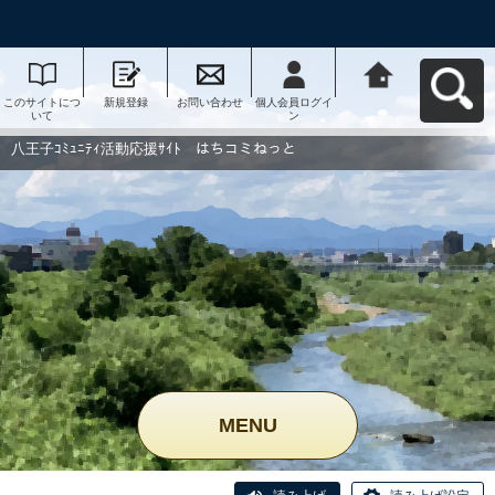
このサイトにつ
新規登録
お問い合わせ
個人会員ログイ
八王子ｺﾐｭﾆﾃｨ活
いて
ン
動応援ｻｲﾄ はち
コミねっとへ戻
る
八王子ｺﾐｭﾆﾃｨ活動応援ｻｲﾄ はちコミねっと
MENU