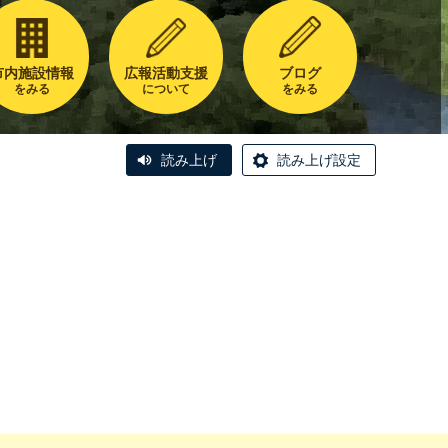
市内施設情報
広報活動支援
ブログ
をみる
について
をみる
読み上げ
読み上げ設定