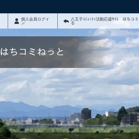
個人会員ログイ
八王子ｺﾐｭﾆﾃｨ活動応援ｻｲﾄ はちコ
ン
る
ﾄ はちコミねっと