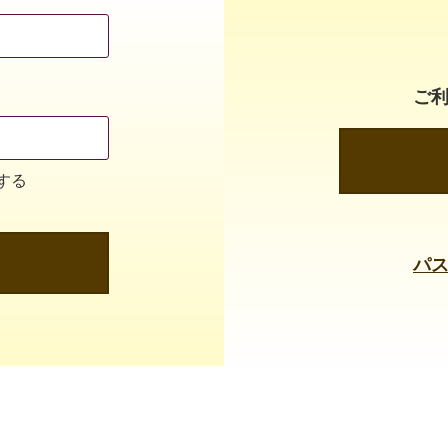
ご
する
パ