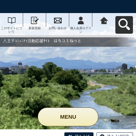
このサイトにつ
新規登録
お問い合わせ
個人会員ログイ
八王子ｺﾐｭﾆﾃｨ活
いて
ン
動応援ｻｲﾄ はち
コミねっとへ戻
る
八王子ｺﾐｭﾆﾃｨ活動応援ｻｲﾄ はちコミねっと
MENU