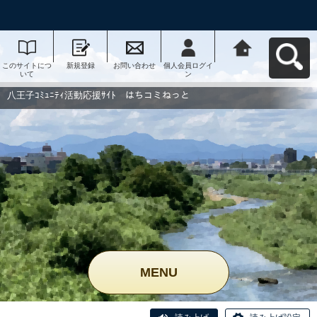
このサイトにつ
新規登録
お問い合わせ
個人会員ログイ
八王子ｺﾐｭﾆﾃｨ活
いて
ン
動応援ｻｲﾄ はち
コミねっとへ戻
る
八王子ｺﾐｭﾆﾃｨ活動応援ｻｲﾄ はちコミねっと
MENU