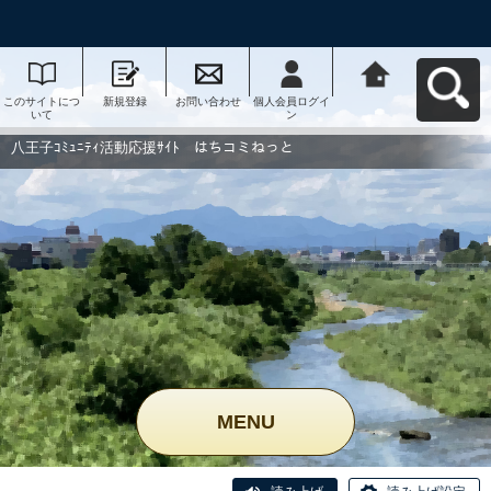
このサイトにつ
新規登録
お問い合わせ
個人会員ログイ
八王子ｺﾐｭﾆﾃｨ活
いて
ン
動応援ｻｲﾄ はち
コミねっとへ戻
る
八王子ｺﾐｭﾆﾃｨ活動応援ｻｲﾄ はちコミねっと
MENU