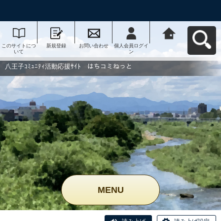
このサイトにつ
新規登録
お問い合わせ
個人会員ログイ
八王子ｺﾐｭﾆﾃｨ活
いて
ン
動応援ｻｲﾄ はち
コミねっとへ戻
る
八王子ｺﾐｭﾆﾃｨ活動応援ｻｲﾄ はちコミねっと
MENU