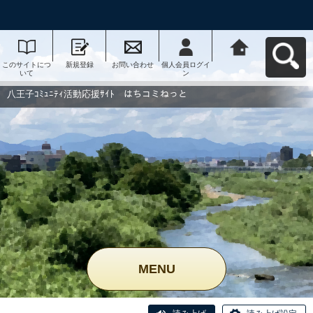
このサイトにつ
新規登録
お問い合わせ
個人会員ログイ
八王子ｺﾐｭﾆﾃｨ活
いて
ン
動応援ｻｲﾄ はち
コミねっとへ戻
る
八王子ｺﾐｭﾆﾃｨ活動応援ｻｲﾄ はちコミねっと
MENU