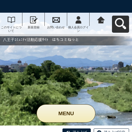
このサイトにつ
新規登録
お問い合わせ
個人会員ログイ
八王子ｺﾐｭﾆﾃｨ活
いて
ン
動応援ｻｲﾄ はち
コミねっとへ戻
る
八王子ｺﾐｭﾆﾃｨ活動応援ｻｲﾄ はちコミねっと
MENU