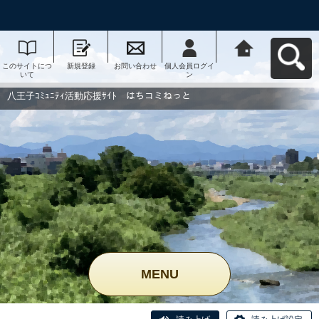
このサイトにつ
新規登録
お問い合わせ
個人会員ログイ
八王子ｺﾐｭﾆﾃｨ活
いて
ン
動応援ｻｲﾄ はち
コミねっとへ戻
る
八王子ｺﾐｭﾆﾃｨ活動応援ｻｲﾄ はちコミねっと
MENU