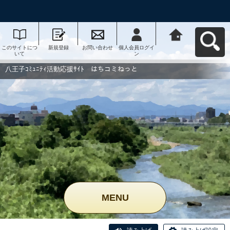
このサイトにつ
新規登録
お問い合わせ
個人会員ログイ
八王子ｺﾐｭﾆﾃｨ活
いて
ン
動応援ｻｲﾄ はち
コミねっとへ戻
る
八王子ｺﾐｭﾆﾃｨ活動応援ｻｲﾄ はちコミねっと
MENU