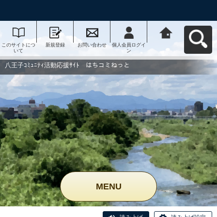
このサイトにつ
新規登録
お問い合わせ
個人会員ログイ
八王子ｺﾐｭﾆﾃｨ活
いて
ン
動応援ｻｲﾄ はち
コミねっとへ戻
る
八王子ｺﾐｭﾆﾃｨ活動応援ｻｲﾄ はちコミねっと
MENU