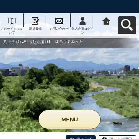
このサイトにつ
新規登録
お問い合わせ
個人会員ログイ
八王子ｺﾐｭﾆﾃｨ活
いて
ン
動応援ｻｲﾄ はち
コミねっとへ戻
る
八王子ｺﾐｭﾆﾃｨ活動応援ｻｲﾄ はちコミねっと
MENU