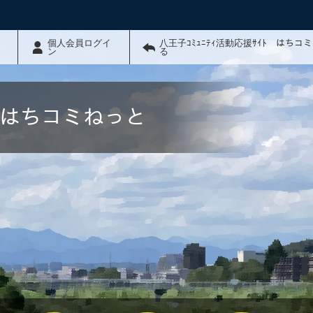
個人会員ログイ
八王子ｺﾐｭﾆﾃｨ活動応援ｻｲﾄ はちコ
ン
る
ﾄ はちコミねっと