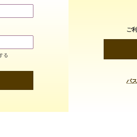
ご
する
パ