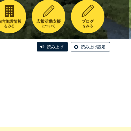
市内施設情報
広報活動支援
ブログ
をみる
について
をみる
読み上げ
読み上げ設定