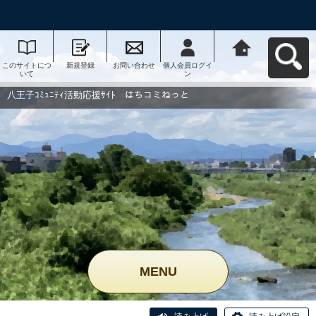
このサイトにつ
新規登録
お問い合わせ
個人会員ログイ
八王子ｺﾐｭﾆﾃｨ活
いて
ン
動応援ｻｲﾄ はち
コミねっとへ戻
る
八王子ｺﾐｭﾆﾃｨ活動応援ｻｲﾄ はちコミねっと
MENU