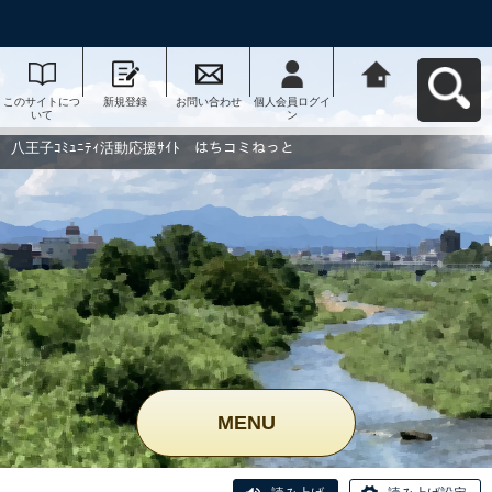
このサイトにつ
新規登録
お問い合わせ
個人会員ログイ
八王子ｺﾐｭﾆﾃｨ活
いて
ン
動応援ｻｲﾄ はち
コミねっとへ戻
る
八王子ｺﾐｭﾆﾃｨ活動応援ｻｲﾄ はちコミねっと
MENU