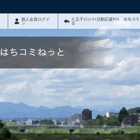
個人会員ログイ
八王子ｺﾐｭﾆﾃｨ活動応援ｻｲﾄ はちコ
ン
る
ﾄ はちコミねっと