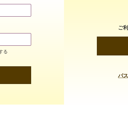
ご
する
パ