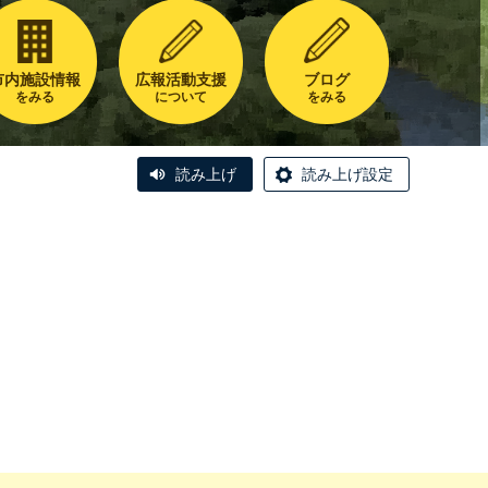
市内施設情報
広報活動支援
ブログ
をみる
について
をみる
読み上げ
読み上げ設定