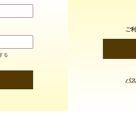
ご
する
パ