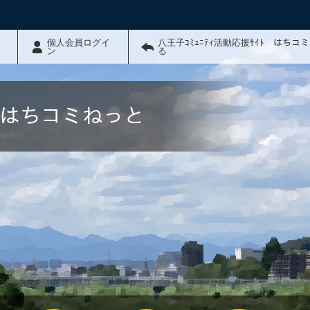
個人会員ログイ
八王子ｺﾐｭﾆﾃｨ活動応援ｻｲﾄ はちコ
ン
る
ﾄ はちコミねっと