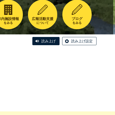
市内施設情報
広報活動支援
ブログ
をみる
について
をみる
読み上げ
読み上げ設定