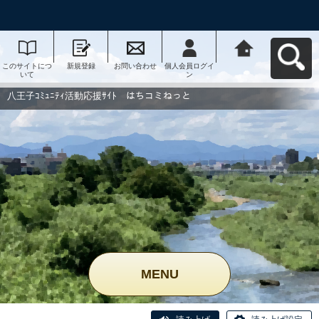
このサイトにつ
新規登録
お問い合わせ
個人会員ログイ
八王子ｺﾐｭﾆﾃｨ活
いて
ン
動応援ｻｲﾄ はち
コミねっとへ戻
る
八王子ｺﾐｭﾆﾃｨ活動応援ｻｲﾄ はちコミねっと
MENU