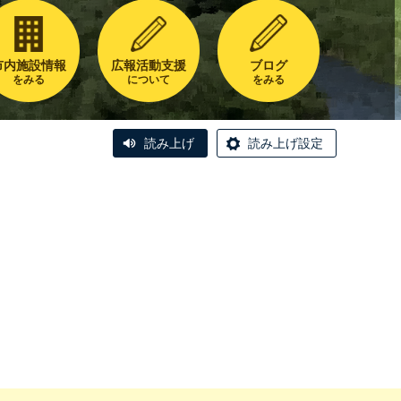
市内施設情報
広報活動支援
ブログ
をみる
について
をみる
読み上げ
読み上げ設定