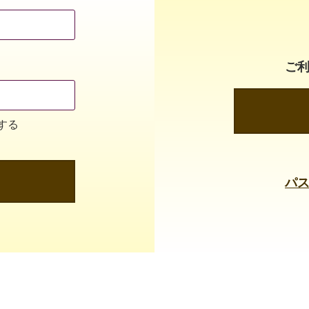
ご
する
パ