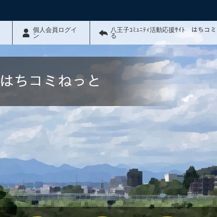
個人会員ログイ
八王子ｺﾐｭﾆﾃｨ活動応援ｻｲﾄ はちコ
ン
る
ﾄ はちコミねっと