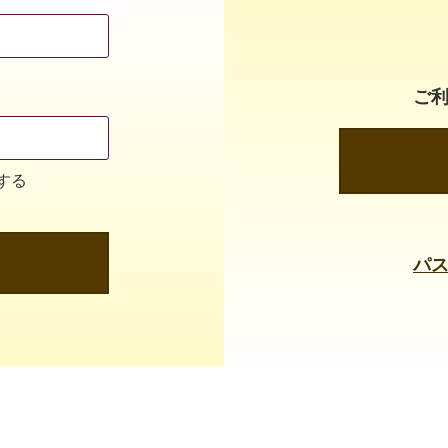
ご
する
パ