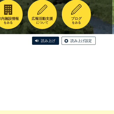
市内施設情報
広報活動支援
ブログ
をみる
について
をみる
読み上げ
読み上げ設定