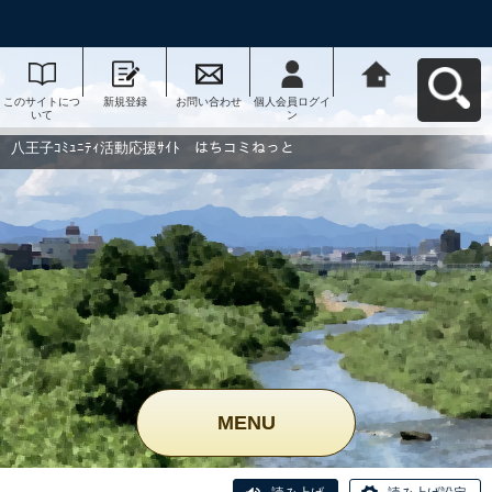
このサイトにつ
新規登録
お問い合わせ
個人会員ログイ
八王子ｺﾐｭﾆﾃｨ活
いて
ン
動応援ｻｲﾄ はち
コミねっとへ戻
る
八王子ｺﾐｭﾆﾃｨ活動応援ｻｲﾄ はちコミねっと
MENU