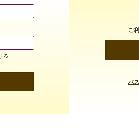
ご
する
パ