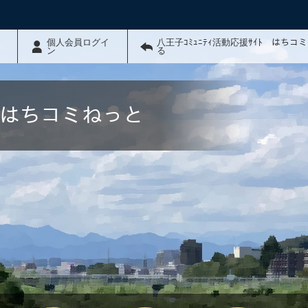
個人会員ログイ
八王子ｺﾐｭﾆﾃｨ活動応援ｻｲﾄ はちコ
ン
る
ﾄ はちコミねっと