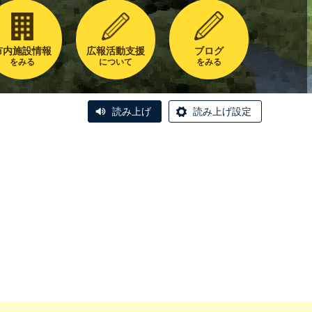
市内施設情報
広報活動支援
ブログ
をみる
について
をみる
読み上げ
読み上げ設定